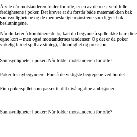
Å vite når motstanderen folder for ofte, er en av de mest verdifulle
ferdighetene i poker. Det krever at du forstår både matematikken bak
sannsynlighetene og de menneskelige mønstrene som ligger bak
beslutningene.
Når du lærer å kombinere de to, kan du begynne å spille ikke bare dine
egne kort – men også motstandernes tendenser. Og det er da poker
virkelig blir et spill av strategi, tålmodighet og presisjon.
Sannsynligheter i poker: Når folder motstanderen for ofte?
Poker for nybegynnere: Forstå de viktigste begrepene ved bordet
Finn pokerspillet som passer til ditt nivå og dine ambisjoner
Sannsynligheter i poker: Når folder motstanderen for ofte?