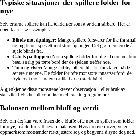
Typiske situasjoner der spillere folder for
mye
Selv erfarne spillere kan ha tendenser som gjør dem sårbare. Her er
noen klassiske eksempler:
Blinds mot åpninger:
Mange spillere forsvarer for lite fra small
og big blind, spesielt mot store åpninger. Det gjør dem enkle å
stjele blinds fra.
C-bets på floppen:
Noen spillere folder for ofte til continuation
bets, særlig på tørre bord der de sjelden treffer noe.
Turn og river:
Mange hobbyspillere blir for forsiktige på de
senere rundene. De folder for ofte mot store innsatser fordi de
frykter at motstanderen alltid har en sterk hånd.
Å gjenkjenne disse mønstrene krever observasjon – eller bruk av
statistikk hvis du spiller online med trackingprogrammer.
Balansen mellom bluff og verdi
Selv om det kan være fristende å bluffe ofte mot en spiller som folder
for mye, må du fortsatt bevare balansen. Hvis du overdriver, vil en
oppmerksom motstander raskt justere seg og begynne å syne deg ned.