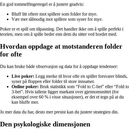
En god tommelfingerregel er å justere gradvis:
Bluff litt oftere mot spillere som folder for mye.
Vær mer tålmodig mot spillere som syner for mye.
Poker er et spill om tilpasning. Det handler ikke om å spille perfekt i
teorien, men om å spille bedre enn dem du sitter ved bordet med.
Hvordan oppdage at motstanderen folder
for ofte
Du kan bruke både observasjon og data for å oppdage tendenser:
Live poker:
Legg merke til hvor ofte en spiller forsvarer blinds,
syner på floppen eller folder til store innsatser.
Online poker:
Bruk statistikk som “Fold to C-bet” eller “Fold to
3-bet”. Hvis tallene ligger markant over gjennomsnittet (for
eksempel over 60 % i visse situasjoner), er det et tegn på at du
kan bluffe mer.
Jo mer data du har, desto mer presist kan du justere strategien din.
Den psykologiske dimensjonen