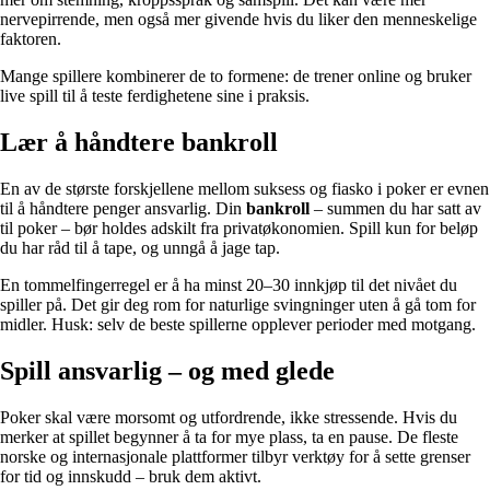
nervepirrende, men også mer givende hvis du liker den menneskelige
faktoren.
Mange spillere kombinerer de to formene: de trener online og bruker
live spill til å teste ferdighetene sine i praksis.
Lær å håndtere bankroll
En av de største forskjellene mellom suksess og fiasko i poker er evnen
til å håndtere penger ansvarlig. Din
bankroll
– summen du har satt av
til poker – bør holdes adskilt fra privatøkonomien. Spill kun for beløp
du har råd til å tape, og unngå å jage tap.
En tommelfingerregel er å ha minst 20–30 innkjøp til det nivået du
spiller på. Det gir deg rom for naturlige svingninger uten å gå tom for
midler. Husk: selv de beste spillerne opplever perioder med motgang.
Spill ansvarlig – og med glede
Poker skal være morsomt og utfordrende, ikke stressende. Hvis du
merker at spillet begynner å ta for mye plass, ta en pause. De fleste
norske og internasjonale plattformer tilbyr verktøy for å sette grenser
for tid og innskudd – bruk dem aktivt.