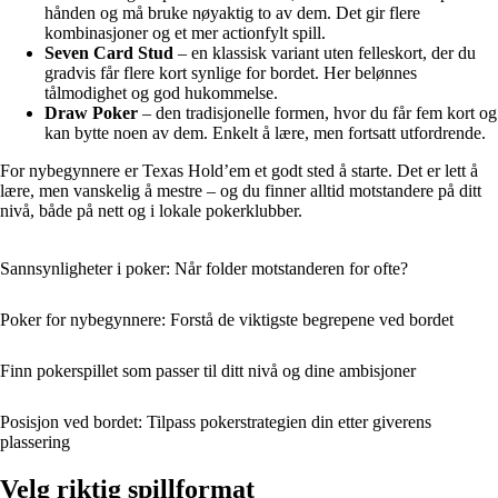
hånden og må bruke nøyaktig to av dem. Det gir flere
kombinasjoner og et mer actionfylt spill.
Seven Card Stud
– en klassisk variant uten felleskort, der du
gradvis får flere kort synlige for bordet. Her belønnes
tålmodighet og god hukommelse.
Draw Poker
– den tradisjonelle formen, hvor du får fem kort og
kan bytte noen av dem. Enkelt å lære, men fortsatt utfordrende.
For nybegynnere er Texas Hold’em et godt sted å starte. Det er lett å
lære, men vanskelig å mestre – og du finner alltid motstandere på ditt
nivå, både på nett og i lokale pokerklubber.
Sannsynligheter i poker: Når folder motstanderen for ofte?
Poker for nybegynnere: Forstå de viktigste begrepene ved bordet
Finn pokerspillet som passer til ditt nivå og dine ambisjoner
Posisjon ved bordet: Tilpass pokerstrategien din etter giverens
plassering
Velg riktig spillformat