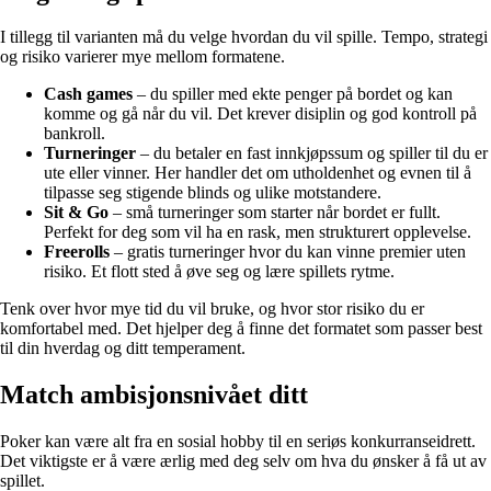
I tillegg til varianten må du velge hvordan du vil spille. Tempo, strategi
og risiko varierer mye mellom formatene.
Cash games
– du spiller med ekte penger på bordet og kan
komme og gå når du vil. Det krever disiplin og god kontroll på
bankroll.
Turneringer
– du betaler en fast innkjøpssum og spiller til du er
ute eller vinner. Her handler det om utholdenhet og evnen til å
tilpasse seg stigende blinds og ulike motstandere.
Sit & Go
– små turneringer som starter når bordet er fullt.
Perfekt for deg som vil ha en rask, men strukturert opplevelse.
Freerolls
– gratis turneringer hvor du kan vinne premier uten
risiko. Et flott sted å øve seg og lære spillets rytme.
Tenk over hvor mye tid du vil bruke, og hvor stor risiko du er
komfortabel med. Det hjelper deg å finne det formatet som passer best
til din hverdag og ditt temperament.
Match ambisjonsnivået ditt
Poker kan være alt fra en sosial hobby til en seriøs konkurranseidrett.
Det viktigste er å være ærlig med deg selv om hva du ønsker å få ut av
spillet.