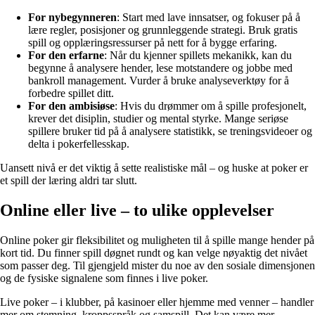
For nybegynneren
: Start med lave innsatser, og fokuser på å
lære regler, posisjoner og grunnleggende strategi. Bruk gratis
spill og opplæringsressurser på nett for å bygge erfaring.
For den erfarne
: Når du kjenner spillets mekanikk, kan du
begynne å analysere hender, lese motstandere og jobbe med
bankroll management. Vurder å bruke analyseverktøy for å
forbedre spillet ditt.
For den ambisiøse
: Hvis du drømmer om å spille profesjonelt,
krever det disiplin, studier og mental styrke. Mange seriøse
spillere bruker tid på å analysere statistikk, se treningsvideoer og
delta i pokerfellesskap.
Uansett nivå er det viktig å sette realistiske mål – og huske at poker er
et spill der læring aldri tar slutt.
Online eller live – to ulike opplevelser
Online poker gir fleksibilitet og muligheten til å spille mange hender på
kort tid. Du finner spill døgnet rundt og kan velge nøyaktig det nivået
som passer deg. Til gjengjeld mister du noe av den sosiale dimensjonen
og de fysiske signalene som finnes i live poker.
Live poker – i klubber, på kasinoer eller hjemme med venner – handler
mer om stemning, kroppsspråk og samspill. Det kan være mer