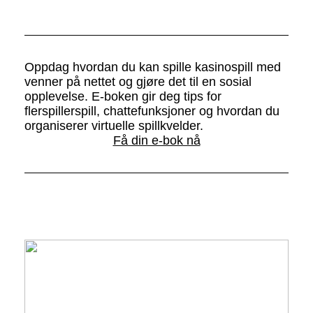
Oppdag hvordan du kan spille kasinospill med
venner på nettet og gjøre det til en sosial
opplevelse. E-boken gir deg tips for
flerspillerspill, chattefunksjoner og hvordan du
organiserer virtuelle spillkvelder.
Få din e-bok nå