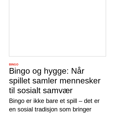
BINGO
Bingo og hygge: Når
spillet samler mennesker
til sosialt samvær
Bingo er ikke bare et spill – det er
en sosial tradisjon som bringer