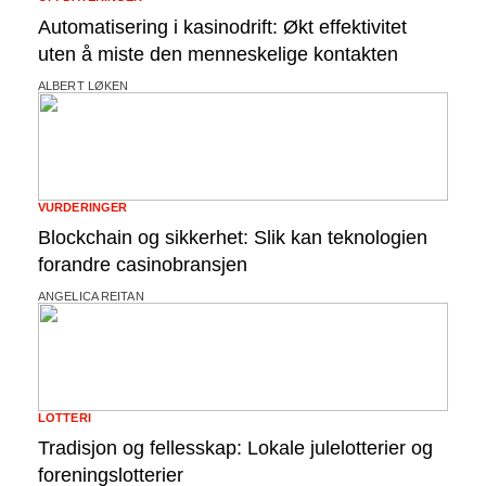
Automatisering i kasinodrift: Økt effektivitet
uten å miste den menneskelige kontakten
ALBERT LØKEN
VURDERINGER
Blockchain og sikkerhet: Slik kan teknologien
forandre casinobransjen
ANGELICA REITAN
LOTTERI
Tradisjon og fellesskap: Lokale julelotterier og
foreningslotterier