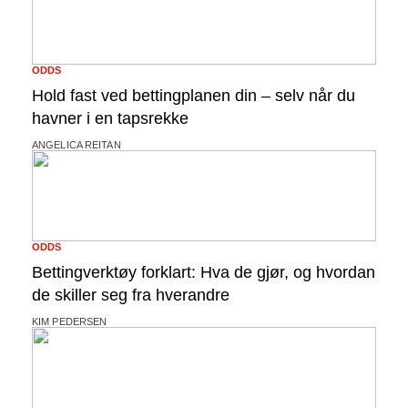
ODDS
Hold fast ved bettingplanen din – selv når du
havner i en tapsrekke
ANGELICA REITAN
ODDS
Bettingverktøy forklart: Hva de gjør, og hvordan
de skiller seg fra hverandre
KIM PEDERSEN