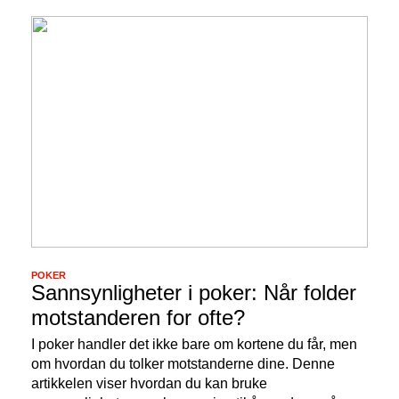
POKER
Sannsynligheter i poker: Når folder
motstanderen for ofte?
I poker handler det ikke bare om kortene du får, men
om hvordan du tolker motstanderne dine. Denne
artikkelen viser hvordan du kan bruke