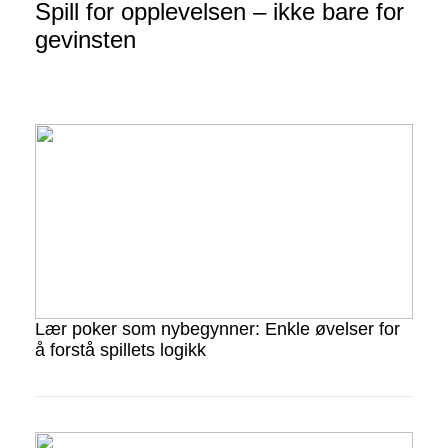
Spill for opplevelsen – ikke bare for
gevinsten
Lær poker som nybegynner: Enkle øvelser for
å forstå spillets logikk