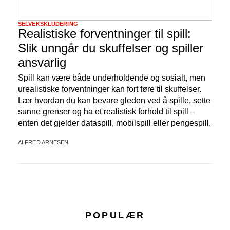
SELVEKSKLUDERING
Realistiske forventninger til spill:
Slik unngår du skuffelser og spiller
ansvarlig
Spill kan være både underholdende og sosialt, men
urealistiske forventninger kan fort føre til skuffelser.
Lær hvordan du kan bevare gleden ved å spille, sette
sunne grenser og ha et realistisk forhold til spill –
enten det gjelder dataspill, mobilspill eller pengespill.
ALFRED ARNESEN
POPULÆR