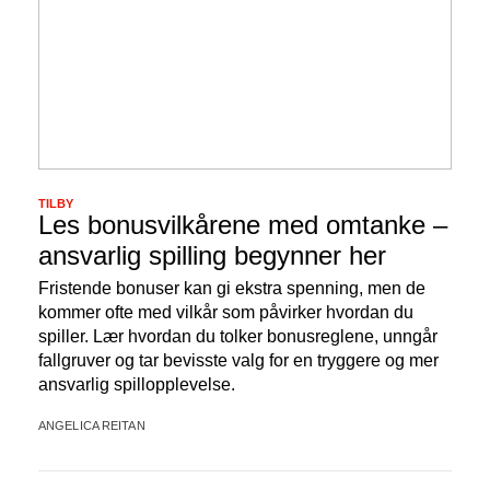
TILBY
Les bonusvilkårene med omtanke –
ansvarlig spilling begynner her
Fristende bonuser kan gi ekstra spenning, men de
kommer ofte med vilkår som påvirker hvordan du
spiller. Lær hvordan du tolker bonusreglene, unngår
fallgruver og tar bevisste valg for en tryggere og mer
ansvarlig spillopplevelse.
ANGELICA REITAN