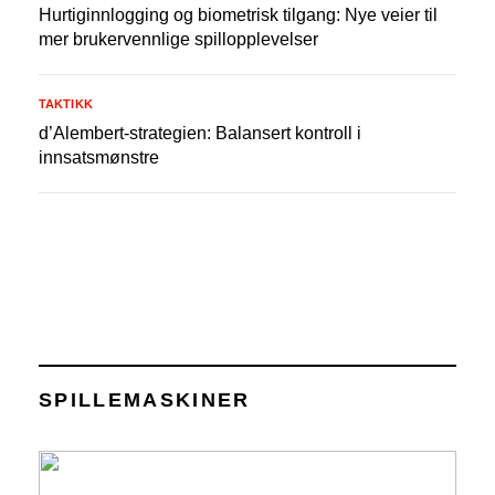
Hurtiginnlogging og biometrisk tilgang: Nye veier til
mer brukervennlige spillopplevelser
TAKTIKK
d’Alembert-strategien: Balansert kontroll i
innsatsmønstre
SPILLEMASKINER