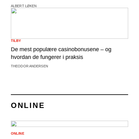
ALBERT LØKEN
TILBY
De mest populære casinobonusene – og
hvordan de fungerer i praksis
THEODOR ANDERSEN
ONLINE
ONLINE