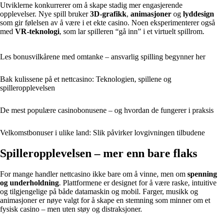
Utviklerne konkurrerer om å skape stadig mer engasjerende
opplevelser. Nye spill bruker
3D-grafikk
,
animasjoner
og
lyddesign
som gir følelsen av å være i et ekte casino. Noen eksperimenterer også
med
VR-teknologi
, som lar spilleren “gå inn” i et virtuelt spillrom.
Les bonusvilkårene med omtanke – ansvarlig spilling begynner her
Bak kulissene på et nettcasino: Teknologien, spillene og
spilleropplevelsen
De mest populære casinobonusene – og hvordan de fungerer i praksis
Velkomstbonuser i ulike land: Slik påvirker lovgivningen tilbudene
Spilleropplevelsen – mer enn bare flaks
For mange handler nettcasino ikke bare om å vinne, men om
spenning
og underholdning
. Plattformene er designet for å være raske, intuitive
og tilgjengelige på både datamaskin og mobil. Farger, musikk og
animasjoner er nøye valgt for å skape en stemning som minner om et
fysisk casino – men uten støy og distraksjoner.