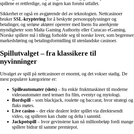
spillene er rettferdige, og at ingen kan forutsi utfallet.
Sikkerhet er også en avgjørende del av teknologien. Nettcasinoer
bruker
SSL-kryptering
for å beskytte personopplysninger og
betalinger, og seriøse aktører opererer med lisens fra anerkjente
myndigheter som Malta Gaming Authority eller Curacao eGaming.
Norske spillere må i tillegg forholde seg til norske lover, som begrenser
markedsføring og betalingsformidling til utenlandske casinoer.
Spillutvalget – fra klassikere til
nyvinninger
Utvalget av spill på nettcasinoer er enormt, og det vokser stadig. De
mest populære kategoriene er:
Spilleautomater (slots)
– fra enkle fruktmaskiner til moderne
videoautomater med temaer fra film, eventyr og mytologi.
Bordspill
– som blackjack, roulette og baccarat, hvor strategi og
flaks møtes.
Live casino
– der ekte dealere leder spillet via direktesendt
video, og spilleren kan chatte og delta i sanntid.
Jackpotspill
– hvor gevinstene kan nå millionbeløp fordi mange
spillere bidrar til samme premiepot.